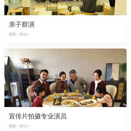
亲子群演
规模：20人+
宣传片拍摄专业演员
规模：10人+