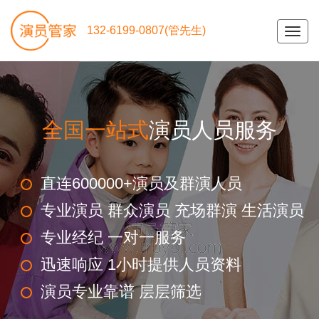
132-6199-0807(管先生)
Toggl
navig
全国一站式
演员人员服务
直连600000+演员及群演人员
专业演员 群众演员 充场群演 生活演员
专业经纪 一对一服务
迅速响应 1小时提供人员资料
演员专业靠谱 层层筛选