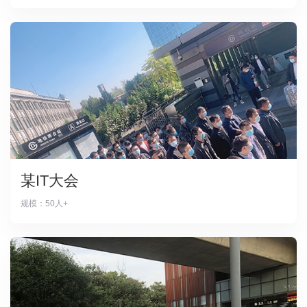
某IT大会
规模：50人+